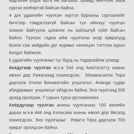
хадгалан үлдэх арга нь багшаас шавьд биечлэн зааж
сургах хэлбэртэй байсан байна.
4 дэх удаагийн чуулган хүртэл Бурханы сургаалийг
бичгээр тэмдэглээгүй байсан тул ийнхүү чуулган
зохион байгуулж цээжлэх нь зайлшгүй зүйл байсан
байна. Түүнээс гадна ийм чуулганы үеэр хуврагууд
болон сүм хийдийн дэг журмыг хэлэлцэн тогтоох хурал
болдог байжэээ.
6 удаагийн чуулганыг тус бүрд нь тодорхойлж үзэхэд:
Анхдугаар чуулган
м.э.ө 544 онд Ажатасатту хааны
ивээл дор Ражагахад зохиогдсон. Махакасаппа Тера
даргалж Упали Винаяагийн уншлагыг, Ананда судар
абидармын уншлагыг үйлдсэн байна. Энэ чуулганд 500
архад оролцож, 7 сарын турш үргэлжилжээ.
Хоёрдугаар чуулган
анхны чуулганаас 100 жилийн
дараа м.э.ө 444 онд Каласока хааны ивээл дор Весалд
зохиогдсон. Энэ чуулганыг Ревата Тера даргалж 700
хувраг оролцсон байна.