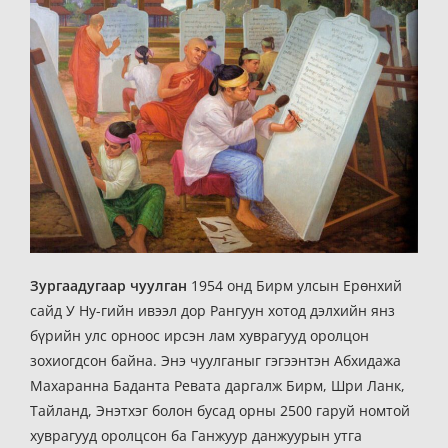
Зургаадугаар чуулган
1954 онд Бирм улсын Ерөнхий
сайд У Ну-гийн ивээл дор Рангуун хотод дэлхийн янз
бүрийн улс орноос ирсэн лам хуврагууд оролцон
зохиогдсон байна. Энэ чуулганыг гэгээнтэн Абхидажа
Махаранна Баданта Ревата даргалж Бирм, Шри Ланк,
Тайланд, Энэтхэг болон бусад орны 2500 гаруй номтой
хуврагууд оролцсон ба Ганжуур данжуурын утга