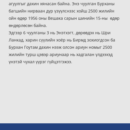
агуулгыг дахин хянасан байна. Энэ чуулган Бурханы
багшийн нирваан дүр үзүүлснээс хойш 2500 жилийн
ойн өдөр 1956 оны Вешака сарын шинийн 15-ны өдөр
өндөрлөсөн байна.
Эдгээр 6 чуулганы 3 нь Энэтхэгт, дөрөвдэх нь Шри
Ланкад, харин сүүлийн хоёр нь Бирмд зохиогдсон ба
Бурхан Гоутам дахин нээж олсон ариун номыг 2500
жилийн турш цэвэр ариунаар нь хадгалан үлдээхэд
үнэтэй чухал үүрэг гүйцэтгэжээ.