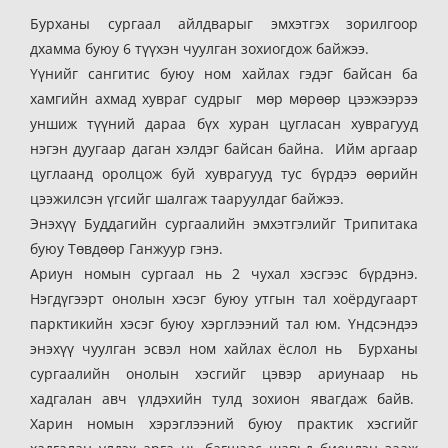
Бурханы сургаал айлдварыг эмхэтгэх зорилгоор
дхамма буюу 6 түүхэн чуулган зохиогдож байжээ.
Үүнийг сангитис буюу ном хайлах гэдэг байсан ба
хамгийн ахмад хувраг судрыг мөр мөрөөр цээжээрээ
уншиж түүний дараа бүх хуран цугласан хуврагууд
нэгэн дуугаар даган хэлдэг байсан байна. Ийм аргаар
цуглаанд оролцож буй хуврагууд тус бүрдээ өөрийн
цээжилсэн үгсийг шалгаж тааруулдаг байжээ.
Энэхүү Буддагийн сургаалийн эмхэтгэлийг Трипитака
буюу Төвдөөр Ганжуур гэнэ.
Ариун номын сургаал нь 2 чухал хэсгээс бүрдэнэ.
Нэгдүгээрт онолын хэсэг буюу утгын тал хоёрдугаарт
парктикийн хэсэг буюу хэрглээний тал юм. Үндсэндээ
энэхүү чуулган эсвэл ном хайлах ёслол нь Бурханы
сургаалийн онолын хэсгийг цэвэр ариунаар нь
хадгалан авч үлдэхийн тулд зохион явагдаж байв.
Харин номын хэрэглээний буюу практик хэсгийг