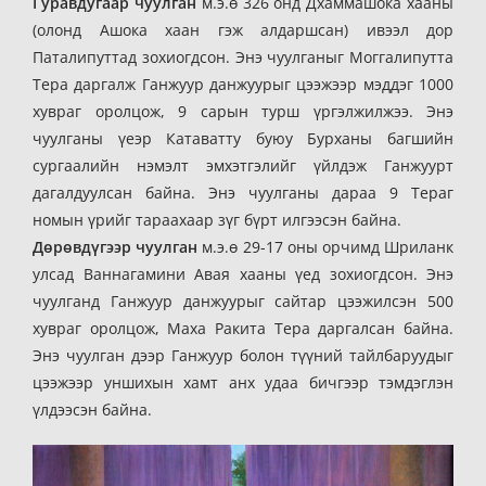
Гуравдугаар чуулган
м.э.ө 326 онд Дхаммашока хааны
(олонд Ашока хаан гэж алдаршсан) ивээл дор
Паталипуттад зохиогдсон. Энэ чуулганыг Моггалипутта
Тера даргалж Ганжуур данжуурыг цээжээр мэддэг 1000
хувраг оролцож, 9 сарын турш үргэлжилжээ. Энэ
чуулганы үеэр Катаватту буюу Бурханы багшийн
сургаалийн нэмэлт эмхэтгэлийг үйлдэж Ганжуурт
дагалдуулсан байна. Энэ чуулганы дараа 9 Тераг
номын үрийг тараахаар зүг бүрт илгээсэн байна.
Дөрөвдүгээр чуулган
м.э.ө 29-17 оны орчимд Шриланк
улсад Ваннагамини Авая хааны үед зохиогдсон. Энэ
чуулганд Ганжуур данжуурыг сайтар цээжилсэн 500
хувраг оролцож, Маха Ракита Тера даргалсан байна.
Энэ чуулган дээр Ганжуур болон түүний тайлбаруудыг
цээжээр уншихын хамт анх удаа бичгээр тэмдэглэн
үлдээсэн байна.