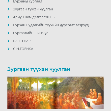
Бурханы сургаал
Зургаан түүхэн чуулган
Ариун ном дэлгэрсэн нь
Бурхан Буддагийн түүхийн дурсгалт газрууд
Сургаалийн шинэ үе
БАГШ НАР
С.Н.ГОЕНКА
Зургаан түүхэн чуулган