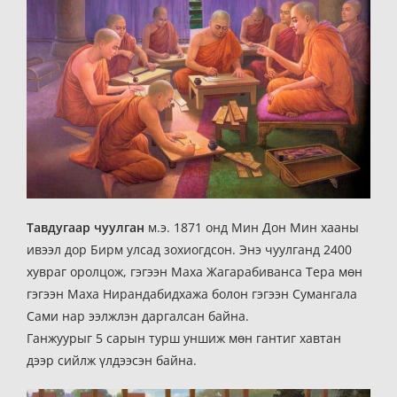
Тавдугаар чуулган
м.э. 1871 онд Мин Дон Мин хааны
ивээл дор Бирм улсад зохиогдсон. Энэ чуулганд 2400
хувраг оролцож, гэгээн Маха Жагарабиванса Тера мөн
гэгээн Маха Нирандабидхажа болон гэгээн Сумангала
Сами нар ээлжлэн даргалсан байна.
Ганжуурыг 5 сарын турш уншиж мөн гантиг хавтан
дээр сийлж үлдээсэн байна.